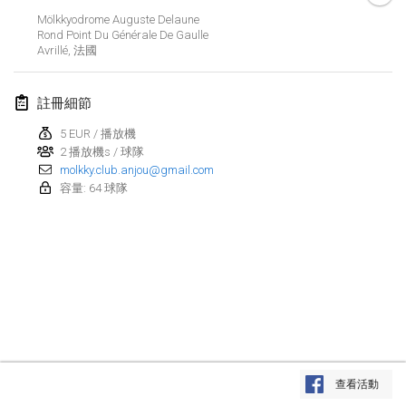
2019年1月26日
|
法國
Mölkkyodrome Auguste Delaune
Rond Point Du Générale De Gaulle
Avrillé
,
法國
2019年2月
Kotka Mölkky Open Indoor
註冊細節
2019年2月2日
|
芬蘭
5 EUR / 播放機
2 播放機s / 球隊
Lumi Mölkky
molkky.club.anjou@gmail.com
2019年2月9日
|
芬蘭
容量: 64 球隊
Tournoi de la St Valentin
2019年2月9日
|
法國
OTH
2019年2月16日
|
芬蘭
Indoor des Bouchons
显示列表
2019年2月16日
|
法國
查看活動
显示
231
个
由
Mölkk Your World
策划