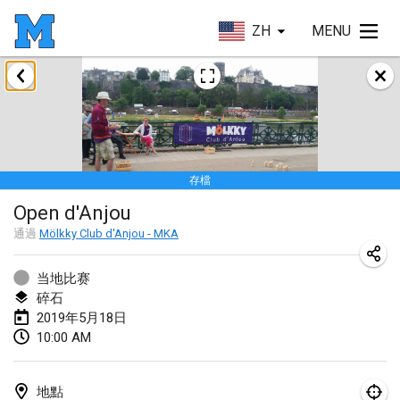
ZH
MENU
2019年1月
New Year's Throw Mölkky
2019年1月1日
|
捷克共和國
存檔
Tournoi Mixte ASPTTOM
Open d'Anjou
2019年1月20日
|
法國
通過
Mölkky Club d'Anjou - MKA
Tournoi d'Hiver
2019年1月26日
|
法國
当地比赛
碎石
Liekki Cup
2019年5月18日
10:00 AM
2019年1月26日
|
芬蘭
Tournoi de Mölkky - Lesfous Dubâtonvaigeois
地點