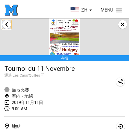
ZH
MENU
2019年1月
New Year's Throw Mölkky
2019年1月1日
|
捷克共和國
存檔
Tournoi Mixte ASPTTOM
Tournoi du 11 Novembre
2019年1月20日
|
法國
通過
Les Cass'Quilles
Tournoi d'Hiver
2019年1月26日
|
法國
当地比赛
室内 - 地毯
Liekki Cup
2019年11月11日
9:00 AM
2019年1月26日
|
芬蘭
Tournoi de Mölkky - Lesfous Dubâtonvaigeois
地點