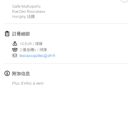
2019年1月26日
|
法國
Salle Multisports
Rue Des Rousseaux
Hurigny
,
法國
2019年2月
Kotka Mölkky Open Indoor
註冊細節
2019年2月2日
|
芬蘭
10 EUR / 球隊
2 播放機s / 球隊
Lumi Mölkky
lescassquilles@sfr.fr
2019年2月9日
|
芬蘭
Tournoi de la St Valentin
附加信息
2019年2月9日
|
法國
Plus d'infos à venir
OTH
2019年2月16日
|
芬蘭
Indoor des Bouchons
显示列表
2019年2月16日
|
法國
显示
231
个
由
Mölkk Your World
策划