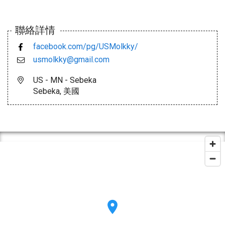
聯絡詳情
facebook.com/pg/USMolkky/
usmolkky@gmail.com
US - MN - Sebeka
Sebeka, 美國