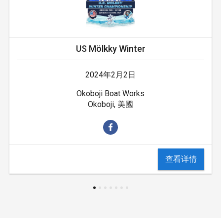
US Mölkky Winter
2024年2月2日
Okoboji Boat Works
Okoboji, 美國
查看详情