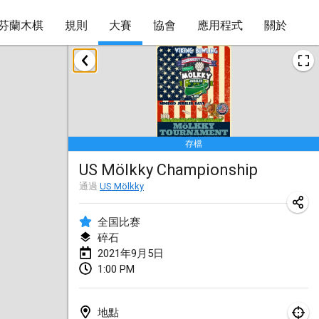
芬蘭木棋
規則
大賽
協會
應用程式
關於
2021年2月
SM HalliMölkky - Finnish Championship
2021年2月13日
|
芬蘭
存檔
Tournoi d'adresse "couvre feu"
US Mölkky Championship
2021年2月19日
|
法國
通過
US Mölkky
Australian Finska Championship
2021年2月20日
|
澳大利亞
全国比赛
碎石
2021年9月5日
2021年3月
1:00 PM
取消
Grand Prix de la Sarthe
2021年3月6日
|
法國
地點