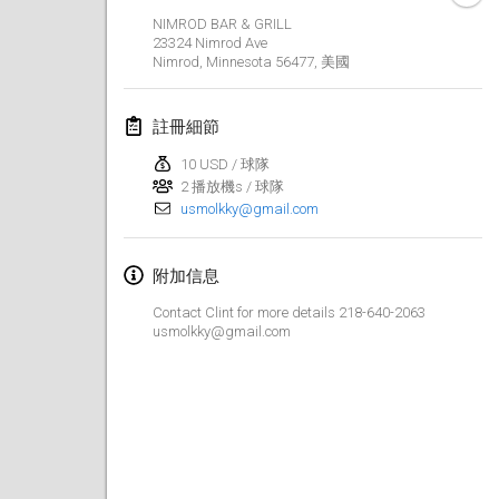
取消
NIMROD BAR & GRILL
Open de Boulay Triplette
23324 Nimrod Ave
2021年3月20日
|
法國
Nimrod, Minnesota 56477
,
美國
2021年4月
註冊細節
10 USD / 球隊
Tournoi du printemps confiné
2 播放機s / 球隊
2021年4月9日
|
法國
usmolkky@gmail.com
取消
Indoor de la CASAS
附加信息
2021年4月10日
|
法國
Contact Clint for more details 218-640-2063
Halové MČR Trojnásobný - Czech Indoor Triple
usmolkky@gmail.com
2021年4月10日
|
捷克共和國
取消
Doublette du Molkkamis
2021年4月24日
|
比利時
取消
Individuel du Molkkamis