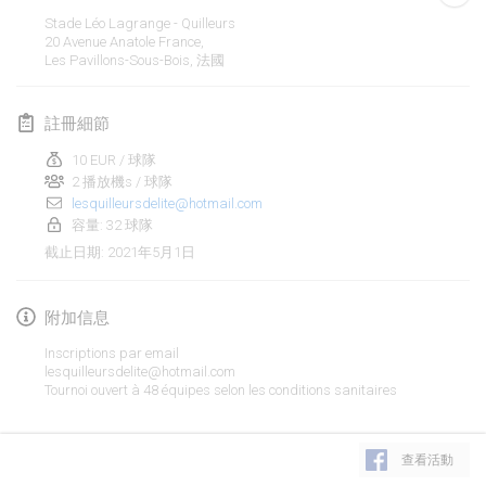
取消
Stade Léo Lagrange - Quilleurs
Open de Boulay Triplette
20 Avenue Anatole France,
2021年3月20日
|
法國
Les Pavillons-Sous-Bois
,
法國
2021年4月
註冊細節
10 EUR / 球隊
Tournoi du printemps confiné
2 播放機s / 球隊
2021年4月9日
|
法國
lesquilleursdelite@hotmail.com
容量: 32 球隊
取消
Indoor de la CASAS
2021年5月1日
截止日期
:
2021年4月10日
|
法國
附加信息
Halové MČR Trojnásobný - Czech Indoor Triple
2021年4月10日
|
捷克共和國
Inscriptions par email
lesquilleursdelite@hotmail.com
取消
Tournoi ouvert à 48 équipes selon les conditions sanitaires
Doublette du Molkkamis
2021年4月24日
|
比利時
显示列表
查看活動
取消
显示
150
个
Individuel du Molkkamis
由
Mölkk Your World
策划