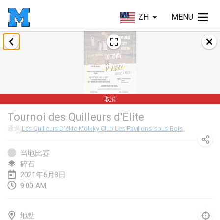
ZH
MENU
2021年2月
SM HalliMölkky - Finnish Championship
2021年2月13日
|
芬蘭
取消
Tournoi d'adresse "couvre feu"
Tournoi des Quilleurs d'Elite
2021年2月19日
|
法國
通過
Les Quilleurs D'élite Mölkky Club Les Pavillons-sous-Bois
Australian Finska Championship
2021年2月20日
|
澳大利亞
当地比赛
碎石
2021年5月8日
2021年3月
9:00 AM
取消
Grand Prix de la Sarthe
2021年3月6日
|
法國
地點