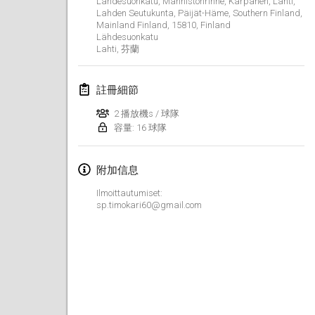
Lähdesuonkatu, Männistönrinne, Kärpänen, Lahti,
取消
Lahden Seutukunta, Päijät-Häme, Southern Finland,
Open de Boulay Triplette
Mainland Finland, 15810, Finland
Lähdesuonkatu
2021年3月20日
|
法國
Lahti
,
芬蘭
2021年4月
註冊細節
Tournoi du printemps confiné
2 播放機s / 球隊
2021年4月9日
|
法國
容量: 16 球隊
取消
Indoor de la CASAS
附加信息
2021年4月10日
|
法國
Ilmoittautumiset:
sp.timokari60@gmail.com
Halové MČR Trojnásobný - Czech Indoor Triple
2021年4月10日
|
捷克共和國
取消
Doublette du Molkkamis
2021年4月24日
|
比利時
取消
Individuel du Molkkamis