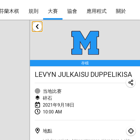
芬蘭木棋
規則
大賽
協會
應用程式
關於
2021年2月
SM HalliMölkky - Finnish Championship
2021年2月13日
|
芬蘭
存檔
Tournoi d'adresse "couvre feu"
LEVYN JULKAISU DUPPELIKISA
2021年2月19日
|
法國
Australian Finska Championship
当地比赛
2021年2月20日
|
澳大利亞
碎石
2021年9月18日
10:00 AM
2021年3月
取消
Grand Prix de la Sarthe
地點
2021年3月6日
|
法國