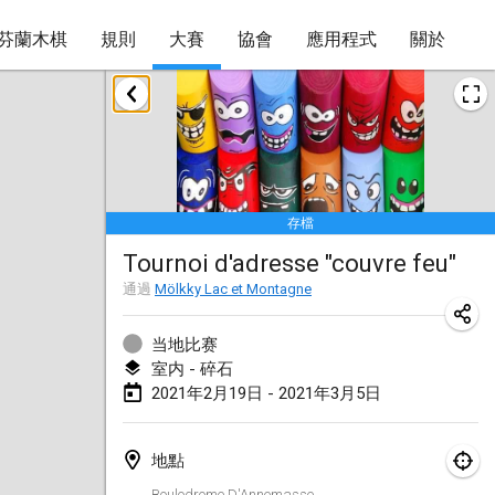
芬蘭木棋
規則
大賽
協會
應用程式
關於
2021年2月
SM HalliMölkky - Finnish Championship
2021年2月13日
|
芬蘭
存檔
Tournoi d'adresse "couvre feu"
Tournoi d'adresse "couvre feu"
2021年2月19日
|
法國
通過
Mölkky Lac et Montagne
Australian Finska Championship
2021年2月20日
|
澳大利亞
当地比赛
室内 - 碎石
2021年2月19日 - 2021年3月5日
2021年3月
取消
Grand Prix de la Sarthe
地點
2021年3月6日
|
法國
Boulodrome D'Annemasse