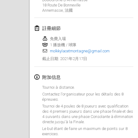
18 Route De Bonneville
取消
Open de Boulay Triplette
Annemasse
,
法國
2021年3月20日
|
法國
註冊細節
2021年4月
免費入場
1 播放機 / 球隊
Tournoi du printemps confiné
molkkylacetmontagne@gmail.com
2021年4月9日
|
法國
2021年2月17日
截止日期
:
取消
Indoor de la CASAS
2021年4月10日
|
法國
附加信息
Tournoi à distance.
Halové MČR Trojnásobný - Czech Indoor Triple
Contactez l'organisateur pour les détails des 8
2021年4月10日
|
捷克共和國
épreuves.
Tournoi de 4 poules de 8 joueurs avec qualification
取消
des 4 premiers joueurs dans une phase finale et des
Doublette du Molkkamis
4 suivants dans une phase Consolante à élimination
2021年4月24日
|
比利時
directe jusqu'à la Finale.
Le but étant de faire un maximum de points sur 8
取消
exercices.
Individuel du Molkkamis