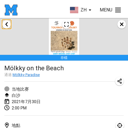
ZH
MENU
2021年2月
SM HalliMölkky - Finnish Championship
2021年2月13日
|
芬蘭
存檔
Tournoi d'adresse "couvre feu"
Mölkky on the Beach
2021年2月19日
|
法國
通過
Mölkky Paradise
Australian Finska Championship
2021年2月20日
|
澳大利亞
当地比赛
白沙
2021年7月30日
2021年3月
2:00 PM
取消
Grand Prix de la Sarthe
2021年3月6日
|
法國
地點