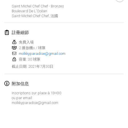
取消
Saint Michel Chef Chef - Bronzes
Open de Boulay Triplette
Boulevard De L'Océan
2021年3月20日
|
法國
Saint-Michel-Chef-Chef
,
法國
2021年4月
註冊細節
免費入場
Tournoi du printemps confiné
2 播放機s / 球隊
2021年4月9日
|
法國
molkkyparadise@gmail.com
容量: 30 球隊
取消
Indoor de la CASAS
2021年7月30日
截止日期
:
2021年4月10日
|
法國
附加信息
Halové MČR Trojnásobný - Czech Indoor Triple
2021年4月10日
|
捷克共和國
Inscriptions sur place à 13H30
ou par email:
取消
molkkyparadise@gmail.com
Doublette du Molkkamis
2021年4月24日
|
比利時
显示列表
取消
显示
150
个
Individuel du Molkkamis
由
Mölkk Your World
策划