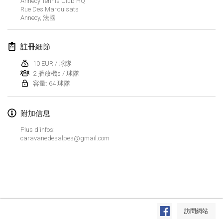
Annecy Tennis Club HQ
取消
Rue Des Marquisats
Open de Boulay Triplette
Annecy
,
法國
2021年3月20日
|
法國
註冊細節
2021年4月
10 EUR / 球隊
2 播放機s / 球隊
Tournoi du printemps confiné
容量: 64 球隊
2021年4月9日
|
法國
取消
Indoor de la CASAS
附加信息
2021年4月10日
|
法國
Plus d'infos:
caravanedesalpes@gmail.com
Halové MČR Trojnásobný - Czech Indoor Triple
2021年4月10日
|
捷克共和國
取消
Doublette du Molkkamis
2021年4月24日
|
比利時
显示列表
訪問網站
取消
显示
150
个
Individuel du Molkkamis
由
Mölkk Your World
策划