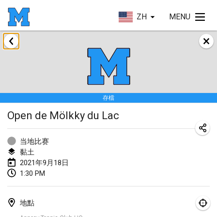
ZH
MENU
2021年2月
SM HalliMölkky - Finnish Championship
2021年2月13日
|
芬蘭
存檔
Tournoi d'adresse "couvre feu"
Open de Mölkky du Lac
2021年2月19日
|
法國
Australian Finska Championship
当地比赛
2021年2月20日
|
澳大利亞
黏土
2021年9月18日
1:30 PM
2021年3月
取消
Grand Prix de la Sarthe
地點
2021年3月6日
|
法國