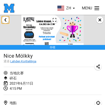
ZH
MENU
2021年2月
SM HalliMölkky - Finnish Championship
2021年2月13日
|
芬蘭
存檔
Tournoi d'adresse "couvre feu"
Nice Mölkky
2021年2月19日
|
法國
通過
Lahden Kortteliliiga
Australian Finska Championship
2021年2月20日
|
澳大利亞
当地比赛
碎石
2021年6月11日
2021年3月
4:15 PM
取消
Grand Prix de la Sarthe
2021年3月6日
|
法國
地點