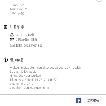
取消
Kisapuisto
Open de Boulay Triplette
Tarinakatu
2
2021年3月20日
|
法國
Lahti
,
芬蘭
2021年4月
註冊細節
20 EUR / 球隊
Tournoi du printemps confiné
2 播放機s / 球隊
2021年4月9日
|
法國
2021年6月8日
截止日期
:
取消
Indoor de la CASAS
2021年4月10日
|
法國
附加信息
Maksu ilmoittautumisen yhteydessä seuraavin tiedoin:
Halové MČR Trojnásobný - Czech Indoor Triple
Saaja: Mölkkyjaosto
Hinta: 20e / per joukkue
2021年4月10日
|
捷克共和國
Tilinumero: FI56 8115 0710 1648 77
Viitenumero: 2710
取消
Doublette du Molkkamis
Viestikenttään joukkueen nimi
2021年4月24日
|
比利時
显示列表
訪問網站
取消
显示
150
个
Individuel du Molkkamis
由
Mölkk Your World
策划