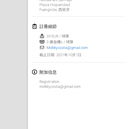
Plaza Hispanidad
取消
Open de Boulay Triplette
Fuengirola
,
西班牙
2021年3月20日
|
法國
註冊細節
2021年4月
30 EUR / 球隊
3 播放機s / 球隊
Tournoi du printemps confiné
Molkky.costa@gmail.com
2021年4月9日
|
法國
2021年10月1日
截止日期
:
取消
Indoor de la CASAS
2021年4月10日
|
法國
附加信息
Registration
Halové MČR Trojnásobný - Czech Indoor Triple
molkky.costa@gmail.com
2021年4月10日
|
捷克共和國
取消
Doublette du Molkkamis
2021年4月24日
|
比利時
取消
Individuel du Molkkamis