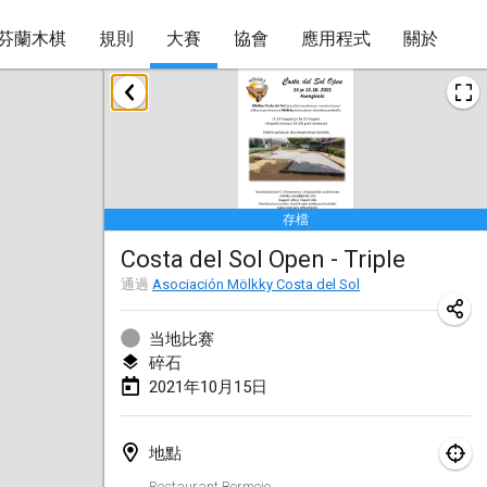
芬蘭木棋
規則
大賽
協會
應用程式
關於
2021年2月
SM HalliMölkky - Finnish Championship
2021年2月13日
|
芬蘭
存檔
Tournoi d'adresse "couvre feu"
Costa del Sol Open - Triple
2021年2月19日
|
法國
通過
Asociación Mölkky Costa del Sol
Australian Finska Championship
2021年2月20日
|
澳大利亞
当地比赛
碎石
2021年10月15日
2021年3月
取消
Grand Prix de la Sarthe
地點
2021年3月6日
|
法國
Restaurant Bermejo