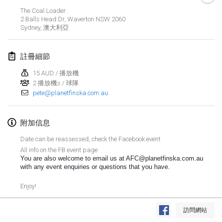
取消
The Coal Loader
Open de Boulay Triplette
2 Balls Head Dr, Waverton NSW 2060
2021年3月20日
|
法國
Sydney
,
澳大利亞
2021年4月
註冊細節
15 AUD / 播放機
Tournoi du printemps confiné
2 播放機s / 球隊
2021年4月9日
|
法國
pete@planetfinska.com.au
取消
Indoor de la CASAS
附加信息
2021年4月10日
|
法國
Date can be reassessed, check the Facebook event
Halové MČR Trojnásobný - Czech Indoor Triple
All info on the FB event page
You are also welcome to email us at AFC@planetfinska.com.au 
2021年4月10日
|
捷克共和國
with any event enquiries or questions that you have.
取消
Doublette du Molkkamis
Enjoy!
2021年4月24日
|
比利時
显示列表
訪問網站
取消
显示
150
个
Individuel du Molkkamis
由
Mölkk Your World
策划