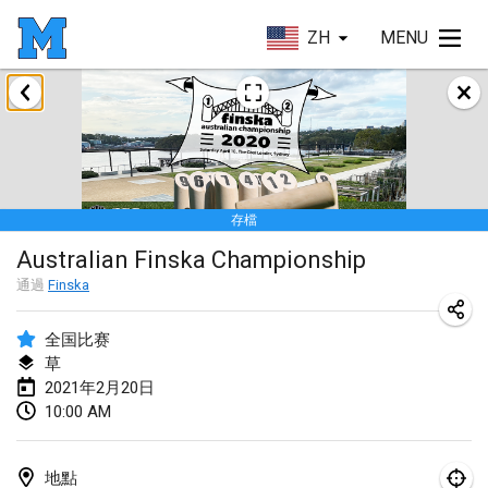
ZH
MENU
2021年2月
SM HalliMölkky - Finnish Championship
2021年2月13日
|
芬蘭
存檔
Tournoi d'adresse "couvre feu"
Australian Finska Championship
2021年2月19日
|
法國
通過
Finska
Australian Finska Championship
2021年2月20日
|
澳大利亞
全国比赛
草
2021年2月20日
2021年3月
10:00 AM
取消
Grand Prix de la Sarthe
2021年3月6日
|
法國
地點