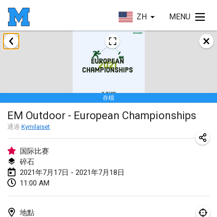
ZH
MENU
2021年2月
SM HalliMölkky - Finnish Championship
2021年2月13日
|
芬蘭
存檔
Tournoi d'adresse "couvre feu"
EM Outdoor - European Championships
2021年2月19日
|
法國
通過
Kymilaiset
Australian Finska Championship
2021年2月20日
|
澳大利亞
国际比赛
碎石
2021年7月17日 - 2021年7月18日
2021年3月
11:00 AM
取消
Grand Prix de la Sarthe
2021年3月6日
|
法國
地點