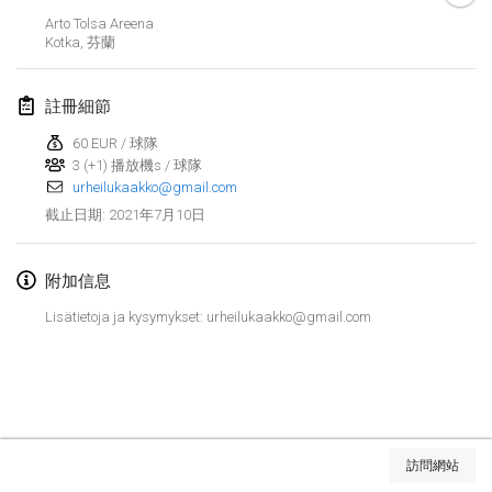
取消
Arto Tolsa Areena
Open de Boulay Triplette
Kotka
,
芬蘭
2021年3月20日
|
法國
註冊細節
2021年4月
60 EUR / 球隊
3 (+1) 播放機s / 球隊
Tournoi du printemps confiné
urheilukaakko@gmail.com
2021年4月9日
|
法國
2021年7月10日
截止日期
:
取消
Indoor de la CASAS
2021年4月10日
|
法國
附加信息
Lisätietoja ja kysymykset: urheilukaakko@gmail.com
Halové MČR Trojnásobný - Czech Indoor Triple
2021年4月10日
|
捷克共和國
取消
Doublette du Molkkamis
2021年4月24日
|
比利時
显示列表
訪問網站
取消
显示
150
个
Individuel du Molkkamis
由
Mölkk Your World
策划