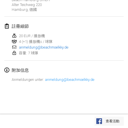
Alter Teichweg 220
取消
Open de Boulay Triplette
Hamburg
,
德國
2021年3月20日
|
法國
註冊細節
2021年4月
20 EUR / 播放機
4 (+1) 播放機s / 球隊
Tournoi du printemps confiné
anmeldung@beachmoelkky.de
2021年4月9日
|
法國
容量: 7 球隊
取消
Indoor de la CASAS
附加信息
2021年4月10日
|
法國
Anmeldungen unter:
anmeldung@beachmoelkky.de
Halové MČR Trojnásobný - Czech Indoor Triple
2021年4月10日
|
捷克共和國
取消
Doublette du Molkkamis
2021年4月24日
|
比利時
显示列表
查看活動
取消
显示
150
个
Individuel du Molkkamis
由
Mölkk Your World
策划