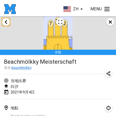
ZH
MENU
2021年2月
SM HalliMölkky - Finnish Championship
2021年2月13日
|
芬蘭
存檔
Tournoi d'adresse "couvre feu"
Beachmölkky Meisterschaft
2021年2月19日
|
法國
通過
BeachMölkky
Australian Finska Championship
2021年2月20日
|
澳大利亞
当地比赛
白沙
2021年9月4日
2021年3月
取消
Grand Prix de la Sarthe
地點
2021年3月6日
|
法國
Beach Hamburg GmbH