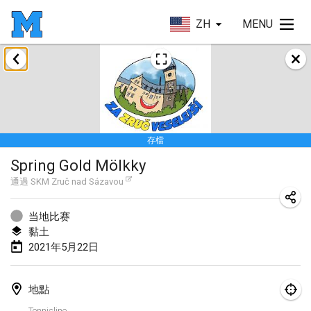
ZH
MENU
2021年2月
SM HalliMölkky - Finnish Championship
2021年2月13日
|
芬蘭
存檔
Tournoi d'adresse "couvre feu"
Spring Gold Mölkky
2021年2月19日
|
法國
通過
SKM Zruč nad Sázavou
Australian Finska Championship
2021年2月20日
|
澳大利亞
当地比赛
黏土
2021年5月22日
2021年3月
取消
Grand Prix de la Sarthe
地點
2021年3月6日
|
法國
Tennisline