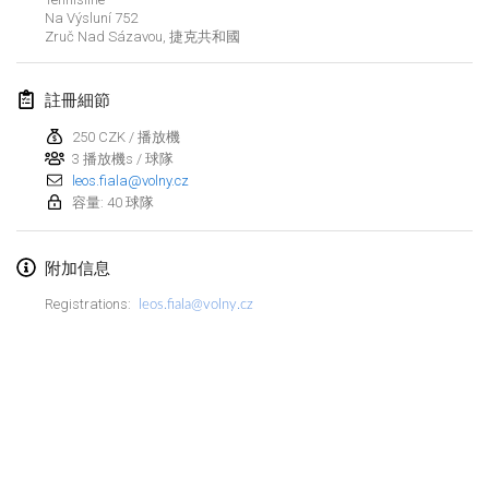
Na Výsluní 752
取消
Open de Boulay Triplette
Zruč Nad Sázavou
,
捷克共和國
2021年3月20日
|
法國
註冊細節
2021年4月
250 CZK / 播放機
3 播放機s / 球隊
Tournoi du printemps confiné
leos.fiala@volny.cz
2021年4月9日
|
法國
容量: 40 球隊
取消
Indoor de la CASAS
附加信息
2021年4月10日
|
法國
Registrations:
leos.fiala@volny.cz
Halové MČR Trojnásobný - Czech Indoor Triple
2021年4月10日
|
捷克共和國
取消
Doublette du Molkkamis
2021年4月24日
|
比利時
显示列表
取消
显示
150
个
Individuel du Molkkamis
由
Mölkk Your World
策划