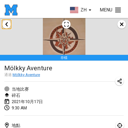
ZH
MENU
2021年2月
SM HalliMölkky - Finnish Championship
2021年2月13日
|
芬蘭
存檔
Tournoi d'adresse "couvre feu"
Mölkky Aventure
2021年2月19日
|
法國
通過
Mölkky Aventure
Australian Finska Championship
2021年2月20日
|
澳大利亞
当地比赛
碎石
2021年10月17日
2021年3月
9:30 AM
取消
Grand Prix de la Sarthe
2021年3月6日
|
法國
地點