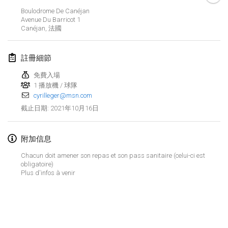
取消
Boulodrome De Canéjan
Open de Boulay Triplette
Avenue Du Barricot
1
2021年3月20日
|
法國
Canéjan
,
法國
2021年4月
註冊細節
免費入場
Tournoi du printemps confiné
1 播放機 / 球隊
2021年4月9日
|
法國
cyrilleger@msn.com
取消
2021年10月16日
截止日期
:
Indoor de la CASAS
2021年4月10日
|
法國
附加信息
Halové MČR Trojnásobný - Czech Indoor Triple
Chacun doit amener son repas et son pass sanitaire (celui-ci est
2021年4月10日
|
捷克共和國
obligatoire)
Plus d'infos à venir
取消
Doublette du Molkkamis
2021年4月24日
|
比利時
显示列表
取消
显示
150
个
Individuel du Molkkamis
由
Mölkk Your World
策划