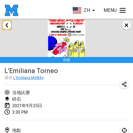
ZH
MENU
2021年2月
SM HalliMölkky - Finnish Championship
2021年2月13日
|
芬蘭
存檔
Tournoi d'adresse "couvre feu"
L'Emiliana Torneo
2021年2月19日
|
法國
通過
L'Emiliana Mölkky
Australian Finska Championship
2021年2月20日
|
澳大利亞
当地比赛
碎石
2021年9月25日
2021年3月
3:30 PM
取消
Grand Prix de la Sarthe
2021年3月6日
|
法國
地點