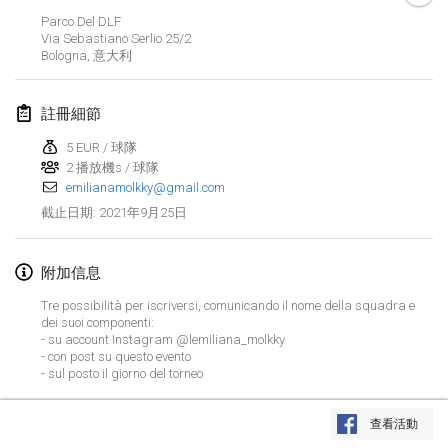
取消
Parco Del DLF
Open de Boulay Triplette
Via Sebastiano Serlio
25/2
2021年3月20日
|
法國
Bologna
,
意大利
2021年4月
註冊細節
5 EUR / 球隊
Tournoi du printemps confiné
2 播放機s / 球隊
2021年4月9日
|
法國
emilianamolkky@gmail.com
取消
2021年9月25日
截止日期
:
Indoor de la CASAS
2021年4月10日
|
法國
附加信息
Halové MČR Trojnásobný - Czech Indoor Triple
Tre possibilità per iscriversi, comunicando il nome della squadra e
2021年4月10日
|
捷克共和國
dei suoi componenti:
- su account Instagram @lemiliana_molkky
取消
- con post su questo evento
Doublette du Molkkamis
- sul posto il giorno del torneo
2021年4月24日
|
比利時
显示列表
查看活動
取消
显示
150
个
Individuel du Molkkamis
由
Mölkk Your World
策划