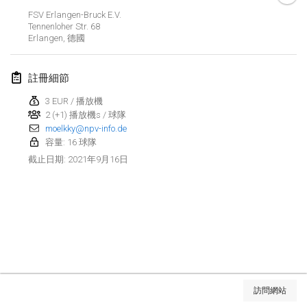
取消
FSV Erlangen-Bruck E.V.
Open de Boulay Triplette
Tennenloher Str. 68
2021年3月20日
|
法國
Erlangen
,
德國
2021年4月
註冊細節
3 EUR / 播放機
Tournoi du printemps confiné
2 (+1) 播放機s / 球隊
2021年4月9日
|
法國
moelkky@npv-info.de
容量: 16 球隊
取消
Indoor de la CASAS
2021年9月16日
截止日期
:
2021年4月10日
|
法國
Halové MČR Trojnásobný - Czech Indoor Triple
2021年4月10日
|
捷克共和國
取消
Doublette du Molkkamis
2021年4月24日
|
比利時
显示列表
訪問網站
取消
显示
150
个
Individuel du Molkkamis
由
Mölkk Your World
策划