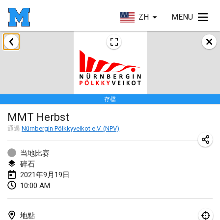
ZH
MENU
2021年2月
SM HalliMölkky - Finnish Championship
2021年2月13日
|
芬蘭
存檔
Tournoi d'adresse "couvre feu"
MMT Herbst
2021年2月19日
|
法國
通過
Nürnbergin Pölkkyveikot e.V. (NPV)
Australian Finska Championship
2021年2月20日
|
澳大利亞
当地比赛
碎石
2021年9月19日
2021年3月
10:00 AM
取消
Grand Prix de la Sarthe
2021年3月6日
|
法國
地點