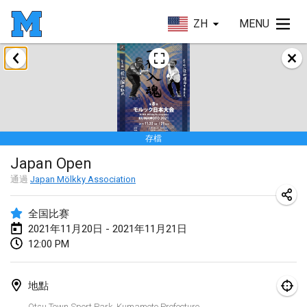
ZH
MENU
2021年2月
SM HalliMölkky - Finnish Championship
2021年2月13日
|
芬蘭
存檔
Tournoi d'adresse "couvre feu"
Japan Open
2021年2月19日
|
法國
通過
Japan Mölkky Association
Australian Finska Championship
2021年2月20日
|
澳大利亞
全国比赛
2021年11月20日 - 2021年11月21日
12:00 PM
2021年3月
取消
Grand Prix de la Sarthe
地點
2021年3月6日
|
法國
Otsu Town Sport Park, Kumamoto Prefecture