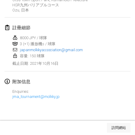
HSR九州バリアブルコース
取消
Open de Boulay Triplette
Ozu
,
日本
2021年3月20日
|
法國
註冊細節
2021年4月
8000 JPY / 球隊
3 (+1) 播放機s / 球隊
Tournoi du printemps confiné
japanmolkkyassociation@gmail.com
2021年4月9日
|
法國
容量: 150 球隊
2021年10月16日
截止日期
:
取消
Indoor de la CASAS
2021年4月10日
|
法國
附加信息
Halové MČR Trojnásobný - Czech Indoor Triple
Enquiries:
2021年4月10日
|
捷克共和國
jma_tournament@molkky.jp
取消
Doublette du Molkkamis
2021年4月24日
|
比利時
显示列表
訪問網站
取消
显示
150
个
Individuel du Molkkamis
由
Mölkk Your World
策划