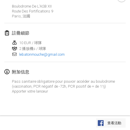
取消
Boulodrome De L'ASB XII
Open de Boulay Triplette
Route Des Fortifications
9
2021年3月20日
|
法國
Paris
,
法國
2021年4月
註冊細節
10 EUR / 球隊
Tournoi du printemps confiné
2 播放機s / 球隊
2021年4月9日
|
法國
lebatonmouche@gmail.com
取消
Indoor de la CASAS
附加信息
2021年4月10日
|
法國
Pass sanitaire obligatoire pour pouvoir accéder au boulodrome
Halové MČR Trojnásobný - Czech Indoor Triple
(vaccination, PCR négatif de -72h, PCR positif de + de 11j)
Apporter votre lanceur
2021年4月10日
|
捷克共和國
取消
Doublette du Molkkamis
2021年4月24日
|
比利時
显示列表
查看活動
取消
显示
150
个
Individuel du Molkkamis
由
Mölkk Your World
策划