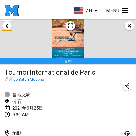
ZH
MENU
2021年2月
SM HalliMölkky - Finnish Championship
2021年2月13日
|
芬蘭
存檔
Tournoi d'adresse "couvre feu"
Tournoi International de Paris
2021年2月19日
|
法國
通過
Le Bâton Mouche
Australian Finska Championship
2021年2月20日
|
澳大利亞
当地比赛
碎石
2021年9月25日
2021年3月
9:30 AM
取消
Grand Prix de la Sarthe
2021年3月6日
|
法國
地點