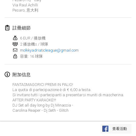
Via Raul Achilli
取消
Open de Boulay Triplette
Pesaro
,
意大利
2021年3月20日
|
法國
註冊細節
2021年4月
6 EUR / 播放機
2 播放機s / 球隊
Tournoi du printemps confiné
molkkyadriaticleague@gmail.com
2021年4月9日
|
法國
容量: 16 球隊
取消
Indoor de la CASAS
附加信息
2021年4月10日
|
法國
FANTASMAGORICI PREMI IN PALIO!
La quota di partecipazione è di € 6,00 a testa.
Halové MČR Trojnásobný - Czech Indoor Triple
Si invitano tutti i partecipanti a presentarsi muniti di mascherina.
2021年4月10日
|
捷克共和國
AFTER PARTY KARAOKE!!!
DJ Set all day long by Dj Minaccia -
取消
Carolina Reaper - Dj Seth - Glitch
Doublette du Molkkamis
2021年4月24日
|
比利時
显示列表
查看活動
取消
显示
150
个
Individuel du Molkkamis
由
Mölkk Your World
策划