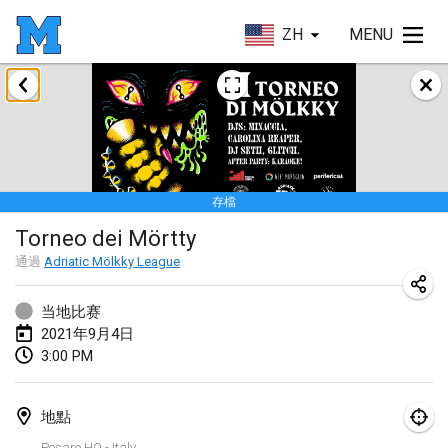
ZH
MENU
2021年2月
SM HalliMölkky - Finnish Championship
2021年2月13日
|
芬蘭
存檔
Tournoi d'adresse "couvre feu"
Torneo dei Mörtty
2021年2月19日
|
法國
通過
Adriatic Mölkky League
Australian Finska Championship
2021年2月20日
|
澳大利亞
当地比赛
2021年9月4日
3:00 PM
2021年3月
取消
Grand Prix de la Sarthe
地點
2021年3月6日
|
法國
Pesaro HQ - Italy