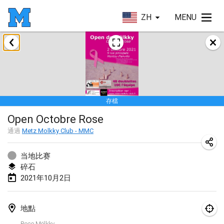
ZH
MENU
2021年2月
SM HalliMölkky - Finnish Championship
2021年2月13日
|
芬蘭
存檔
Tournoi d'adresse "couvre feu"
Open Octobre Rose
2021年2月19日
|
法國
通過
Metz Molkky Club - MMC
Australian Finska Championship
2021年2月20日
|
澳大利亞
当地比赛
碎石
2021年10月2日
2021年3月
取消
Grand Prix de la Sarthe
地點
2021年3月6日
|
法國
Rose Mölkky