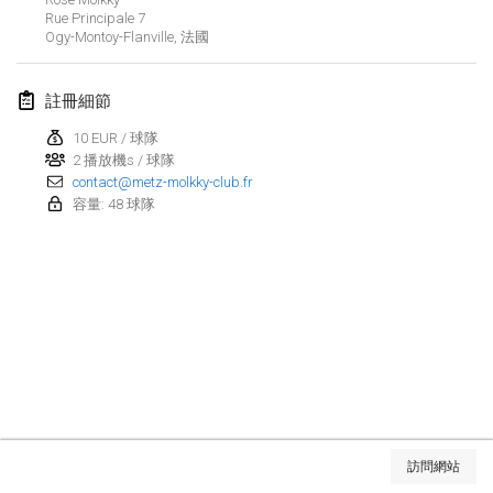
Rue Principale
取消
7
Open de Boulay Triplette
Ogy-Montoy-Flanville
,
法國
2021年3月20日
|
法國
註冊細節
2021年4月
10 EUR / 球隊
2 播放機s / 球隊
Tournoi du printemps confiné
contact@metz-molkky-club.fr
2021年4月9日
|
法國
容量: 48 球隊
取消
Indoor de la CASAS
2021年4月10日
|
法國
Halové MČR Trojnásobný - Czech Indoor Triple
2021年4月10日
|
捷克共和國
取消
Doublette du Molkkamis
2021年4月24日
|
比利時
显示列表
訪問網站
取消
显示
150
个
Individuel du Molkkamis
由
Mölkk Your World
策划