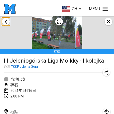
ZH
MENU
2021年2月
SM HalliMölkky - Finnish Championship
2021年2月13日
|
芬蘭
存檔
Tournoi d'adresse "couvre feu"
III Jeleniogórska Liga Mölkky - I kolejka
2021年2月19日
|
法國
通過
TKKF Jelenia Góra
Australian Finska Championship
2021年2月20日
|
澳大利亞
当地比赛
碎石
2021年5月16日
2021年3月
2:00 PM
取消
Grand Prix de la Sarthe
2021年3月6日
|
法國
地點