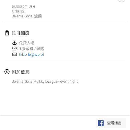
取消
Bulodrom Orle
Open de Boulay Triplette
Orla
12
2021年3月20日
|
法國
Jelenia Góra
,
波蘭
2021年4月
註冊細節
免費入場
Tournoi du printemps confiné
1 播放機 / 球隊
2021年4月9日
|
法國
tkkforle@wp.pl
取消
Indoor de la CASAS
附加信息
2021年4月10日
|
法國
Jelenia Góra Mölkky League - event 1 of 5
Halové MČR Trojnásobný - Czech Indoor Triple
2021年4月10日
|
捷克共和國
取消
Doublette du Molkkamis
2021年4月24日
|
比利時
显示列表
查看活動
取消
显示
150
个
Individuel du Molkkamis
由
Mölkk Your World
策划