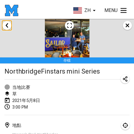
ZH
MENU
2021年2月
SM HalliMölkky - Finnish Championship
2021年2月13日
|
芬蘭
存檔
Tournoi d'adresse "couvre feu"
NorthbridgeFinstars mini Series
2021年2月19日
|
法國
Australian Finska Championship
当地比赛
2021年2月20日
|
澳大利亞
草
2021年5月8日
3:00 PM
2021年3月
取消
Grand Prix de la Sarthe
地點
2021年3月6日
|
法國