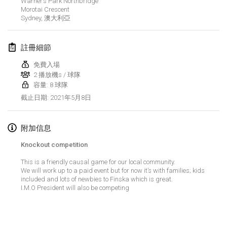
Warner’s Park Northbridge
取消
Morotai Crescent
Open de Boulay Triplette
Sydney
,
澳大利亞
2021年3月20日
|
法國
註冊細節
2021年4月
免費入場
2 播放機s / 球隊
Tournoi du printemps confiné
容量: 8 球隊
2021年4月9日
|
法國
2021年5月8日
截止日期
:
取消
Indoor de la CASAS
2021年4月10日
|
法國
附加信息
Knockout competition
Halové MČR Trojnásobný - Czech Indoor Triple
This is a friendly causal game for our local community.
2021年4月10日
|
捷克共和國
We will work up to a paid event but for now it’s with families; kids
included and lots of newbies to Finska which is great.
取消
Doublette du Molkkamis
I.M.O President will also be competing
2021年4月24日
|
比利時
显示列表
取消
显示
150
个
Individuel du Molkkamis
由
Mölkk Your World
策划