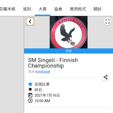
芬蘭木棋
規則
大賽
協會
應用程式
關於
2021年2月
SM HalliMölkky - Finnish Championship
2021年2月13日
|
芬蘭
存檔
Tournoi d'adresse "couvre feu"
SM Singeli - Finnish
2021年2月19日
|
法國
Championship
Australian Finska Championship
通過
Kymilaiset
2021年2月20日
|
澳大利亞
全国比赛
碎石
2021年3月
2021年7月16日
取消
10:00 AM
Grand Prix de la Sarthe
2021年3月6日
|
法國