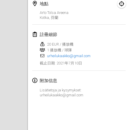
地點
取消
Open de Boulay Triplette
Arto Tolsa Areena
2021年3月20日
|
法國
Kotka
,
芬蘭
2021年4月
註冊細節
Tournoi du printemps confiné
20 EUR / 播放機
1 播放機 / 球隊
2021年4月9日
|
法國
urheilukaakko@gmail.com
取消
2021年7月10日
截止日期
:
Indoor de la CASAS
2021年4月10日
|
法國
附加信息
Halové MČR Trojnásobný - Czech Indoor Triple
Lisätietoja ja kysymykset:
2021年4月10日
|
捷克共和國
urheilukaakko@gmail.com
取消
Doublette du Molkkamis
2021年4月24日
|
比利時
取消
Individuel du Molkkamis