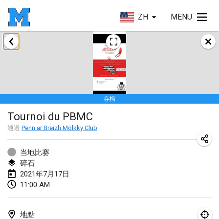
ZH
MENU
2021年2月
SM HalliMölkky - Finnish Championship
2021年2月13日
|
芬蘭
存檔
Tournoi d'adresse "couvre feu"
Tournoi du PBMC
2021年2月19日
|
法國
通過
Penn ar Breizh Mölkky Club
Australian Finska Championship
2021年2月20日
|
澳大利亞
当地比赛
碎石
2021年7月17日
2021年3月
11:00 AM
取消
Grand Prix de la Sarthe
2021年3月6日
|
法國
地點