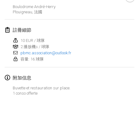
取消
Boulodrome André-Herry
Open de Boulay Triplette
Plouigneau
,
法國
2021年3月20日
|
法國
註冊細節
2021年4月
10 EUR / 球隊
2 播放機s / 球隊
Tournoi du printemps confiné
pbmc.association@outlook.fr
2021年4月9日
|
法國
容量: 16 球隊
取消
Indoor de la CASAS
2021年4月10日
|
法國
附加信息
Buvette et restauration sur place.
Halové MČR Trojnásobný - Czech Indoor Triple
1 conso offerte
2021年4月10日
|
捷克共和國
取消
Doublette du Molkkamis
2021年4月24日
|
比利時
显示列表
取消
显示
150
个
Individuel du Molkkamis
由
Mölkk Your World
策划