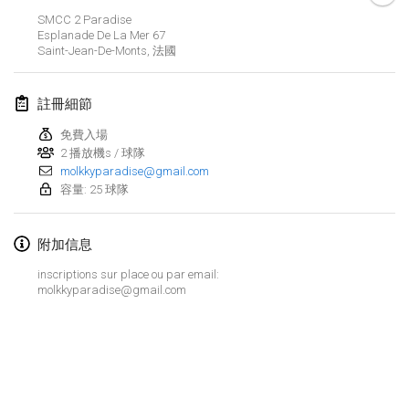
取消
SMCC 2 Paradise
Open de Boulay Triplette
Esplanade De La Mer
67
2021年3月20日
|
法國
Saint-Jean-De-Monts
,
法國
2021年4月
註冊細節
免費入場
Tournoi du printemps confiné
2 播放機s / 球隊
2021年4月9日
|
法國
molkkyparadise@gmail.com
容量: 25 球隊
取消
Indoor de la CASAS
2021年4月10日
|
法國
附加信息
Halové MČR Trojnásobný - Czech Indoor Triple
inscriptions sur place ou par email:
molkkyparadise@gmail.com
2021年4月10日
|
捷克共和國
取消
Doublette du Molkkamis
2021年4月24日
|
比利時
显示列表
取消
显示
150
个
Individuel du Molkkamis
由
Mölkk Your World
策划