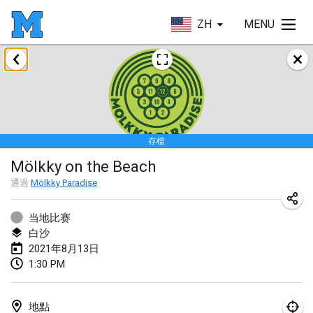
ZH
MENU
2021年2月
SM HalliMölkky - Finnish Championship
2021年2月13日
|
芬蘭
存檔
Tournoi d'adresse "couvre feu"
Mölkky on the Beach
2021年2月19日
|
法國
通過
Mölkky Paradise
Australian Finska Championship
2021年2月20日
|
澳大利亞
当地比赛
白沙
2021年8月13日
2021年3月
1:30 PM
取消
Grand Prix de la Sarthe
2021年3月6日
|
法國
地點