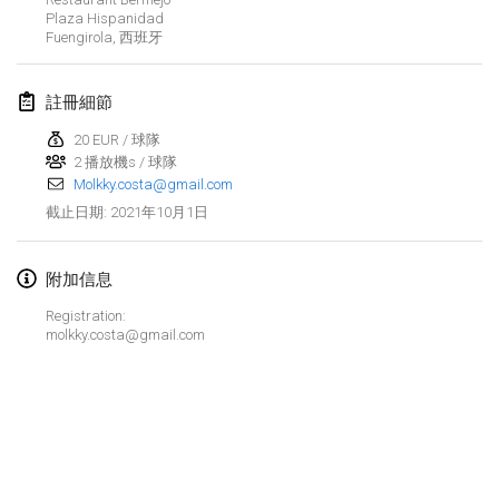
Plaza Hispanidad
取消
Open de Boulay Triplette
Fuengirola
,
西班牙
2021年3月20日
|
法國
註冊細節
2021年4月
20 EUR / 球隊
2 播放機s / 球隊
Tournoi du printemps confiné
Molkky.costa@gmail.com
2021年4月9日
|
法國
2021年10月1日
截止日期
:
取消
Indoor de la CASAS
2021年4月10日
|
法國
附加信息
Registration:
Halové MČR Trojnásobný - Czech Indoor Triple
molkky.costa@gmail.com
2021年4月10日
|
捷克共和國
取消
Doublette du Molkkamis
2021年4月24日
|
比利時
显示列表
取消
显示
150
个
Individuel du Molkkamis
由
Mölkk Your World
策划