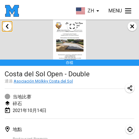
ZH
MENU
2021年2月
SM HalliMölkky - Finnish Championship
2021年2月13日
|
芬蘭
存檔
Tournoi d'adresse "couvre feu"
Costa del Sol Open - Double
2021年2月19日
|
法國
通過
Asociación Mölkky Costa del Sol
Australian Finska Championship
2021年2月20日
|
澳大利亞
当地比赛
碎石
2021年10月14日
2021年3月
取消
Grand Prix de la Sarthe
地點
2021年3月6日
|
法國
Restaurant Bermejo