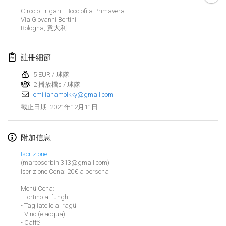
取消
Circolo Trigari - Bocciofila Primavera
Open de Boulay Triplette
Via Giovanni Bertini
2021年3月20日
|
法國
Bologna
,
意大利
2021年4月
註冊細節
5 EUR / 球隊
Tournoi du printemps confiné
2 播放機s / 球隊
2021年4月9日
|
法國
emilianamolkky@gmail.com
取消
2021年12月11日
截止日期
:
Indoor de la CASAS
2021年4月10日
|
法國
附加信息
Halové MČR Trojnásobný - Czech Indoor Triple
Iscrizione
2021年4月10日
|
捷克共和國
(marcosorbini313@gmail.com)
Iscrizione Cena: 20€ a persona
取消
Doublette du Molkkamis
Menü Cena:
- Tortino ai fünghi
2021年4月24日
|
比利時
显示列表
- Tagliatelle al ragü
- Vinö (e acqua)
取消
显示
150
个
Individuel du Molkkamis
- Caffë
由
Mölkk Your World
策划