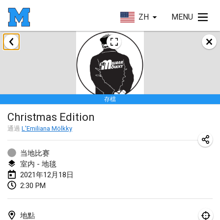
ZH
MENU
2021年2月
SM HalliMölkky - Finnish Championship
2021年2月13日
|
芬蘭
存檔
Tournoi d'adresse "couvre feu"
Christmas Edition
2021年2月19日
|
法國
通過
L'Emiliana Mölkky
Australian Finska Championship
2021年2月20日
|
澳大利亞
当地比赛
室内 - 地毯
2021年12月18日
2021年3月
2:30 PM
取消
Grand Prix de la Sarthe
2021年3月6日
|
法國
地點