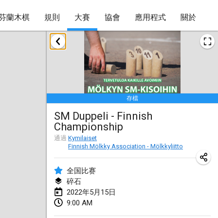
芬蘭木棋
規則
大賽
協會
應用程式
關於
2022年1月
取消
Tournoi Mixte ASPTTOM
2022年1月22日
|
法國
存檔
KKS Halli Duppeli
SM Duppeli - Finnish
2022年1月22日
|
芬蘭
Championship
Mölkky Tournament - Doubles
通過
Kymilaiset
Finnish Mölkky Association - Mölkkyliitto
2022年1月22日
|
日本
全国比赛
Suomelan Mölkky-open
碎石
2022年1月22日
|
西班牙
2022年5月15日
9:00 AM
The Mölkky Tournament 2nd