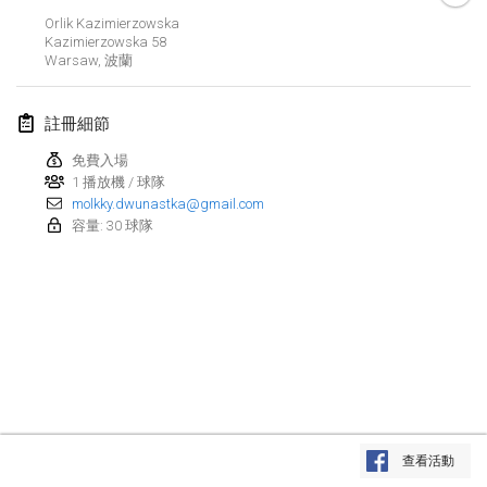
2022年1月23日
|
日本
Orlik Kazimierzowska
Kazimierzowska
58
Warsaw
,
波蘭
2022年2月
MS v MÖLKPARKURU
註冊細節
2022年2月4日
|
捷克共和國
免費入場
取消
1 播放機 / 球隊
TangoMölkky
molkky.dwunastka@gmail.com
2022年2月5日
|
芬蘭
容量: 30 球隊
Kohti Kisoja
2022年2月12日
|
芬蘭
Yamagata Tournament
2022年2月13日
|
日本
West Indiv Cup
显示列表
2022年2月19日
|
法國
查看活動
显示
285
个
由
Mölkk Your World
策划