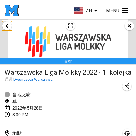
ZH
MENU
2022年1月
取消
Tournoi Mixte ASPTTOM
2022年1月22日
|
法國
存檔
KKS Halli Duppeli
Warszawska Liga Mölkky 2022 - 1. kolejka
2022年1月22日
|
芬蘭
通過
Dwunastka Warszawa
Mölkky Tournament - Doubles
2022年1月22日
|
日本
当地比赛
草
Suomelan Mölkky-open
2022年5月28日
3:00 PM
2022年1月22日
|
西班牙
The Mölkky Tournament 2nd
地點