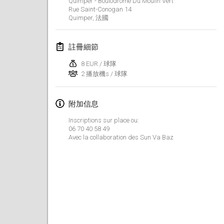
Quimper - Boulodrome Du Moulin Vert
2022年1月23日
|
日本
Rue Saint-Conogan
14
Quimper
,
法國
2022年2月
註冊細節
MS v MÖLKPARKURU
2022年2月4日
|
捷克共和國
8 EUR / 球隊
2 播放機s / 球隊
取消
TangoMölkky
2022年2月5日
|
芬蘭
附加信息
Inscriptions sur place ou:
Kohti Kisoja
06 70 40 58 49
2022年2月12日
|
芬蘭
Avec la collaboration des Sun Va Baz
Yamagata Tournament
2022年2月13日
|
日本
West Indiv Cup
2022年2月19日
|
法國