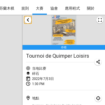
芬蘭木棋
規則
大賽
協會
應用程式
關於
2022年1月
取消
Tournoi Mixte ASPTTOM
2022年1月22日
|
法國
存檔
KKS Halli Duppeli
Tournoi de Quimper Loisirs
2022年1月22日
|
芬蘭
Mölkky Tournament - Doubles
当地比赛
2022年1月22日
|
日本
碎石
2022年7月3日
Suomelan Mölkky-open
1:30 PM
2022年1月22日
|
西班牙
地點
The Mölkky Tournament 2nd