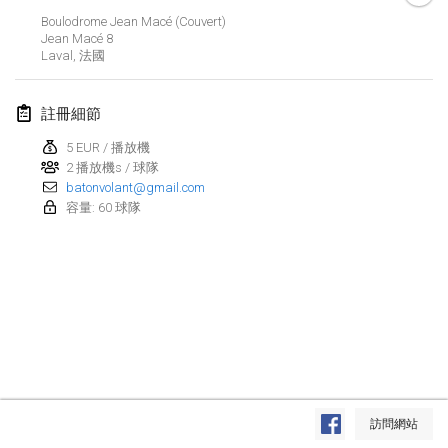
2022年1月23日
|
日本
Boulodrome Jean Macé (couvert)
Jean Macé
8
Laval
,
法國
2022年2月
MS v MÖLKPARKURU
註冊細節
2022年2月4日
|
捷克共和國
5 EUR / 播放機
取消
2 播放機s / 球隊
TangoMölkky
batonvolant@gmail.com
2022年2月5日
|
芬蘭
容量: 60 球隊
Kohti Kisoja
2022年2月12日
|
芬蘭
Yamagata Tournament
2022年2月13日
|
日本
West Indiv Cup
显示列表
2022年2月19日
|
法國
訪問網站
显示
285
个
由
Mölkk Your World
策划