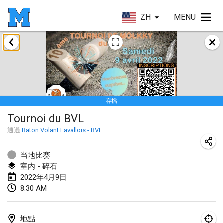
ZH
MENU
2022年1月
取消
Tournoi Mixte ASPTTOM
2022年1月22日
|
法國
存檔
KKS Halli Duppeli
Tournoi du BVL
2022年1月22日
|
芬蘭
通過
Baton Volant Lavallois - BVL
Mölkky Tournament - Doubles
2022年1月22日
|
日本
当地比赛
室内 - 碎石
Suomelan Mölkky-open
2022年4月9日
8:30 AM
2022年1月22日
|
西班牙
The Mölkky Tournament 2nd
地點