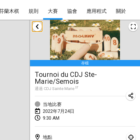
芬蘭木棋
規則
大賽
協會
應用程式
關於
2022年1月
取消
Tournoi Mixte ASPTTOM
2022年1月22日
|
法國
存檔
KKS Halli Duppeli
Tournoi du CDJ Ste-
2022年1月22日
|
芬蘭
Marie/Semois
Mölkky Tournament - Doubles
通過
CDJ Sainte Marie
2022年1月22日
|
日本
当地比赛
Suomelan Mölkky-open
2022年7月24日
9:30 AM
2022年1月22日
|
西班牙
The Mölkky Tournament 2nd
地點