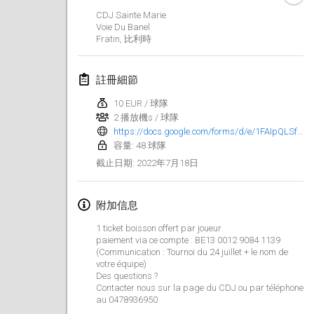
2022年1月23日
|
日本
CDJ Sainte Marie
Voie Du Banel
Fratin
,
比利時
2022年2月
MS v MÖLKPARKURU
註冊細節
2022年2月4日
|
捷克共和國
10 EUR / 球隊
取消
2 播放機s / 球隊
TangoMölkky
https://docs.google.com/forms/d/e/1FAIpQLSfCyLEtLLW_JTG7VofDBR4Fqjkg33LRD1YXlah2bYJ-LJSZjQ/viewform
2022年2月5日
|
芬蘭
容量: 48 球隊
2022年7月18日
截止日期
:
Kohti Kisoja
2022年2月12日
|
芬蘭
附加信息
Yamagata Tournament
1 ticket boisson offert par joueur
2022年2月13日
|
日本
paiement via ce compte : BE13 0012 9084 1139
(Communication : Tournoi du 24 juillet + le nom de
votre équipe)
West Indiv Cup
Des questions ?
Contacter nous sur la page du CDJ ou par téléphone
2022年2月19日
|
法國
au 0478936950