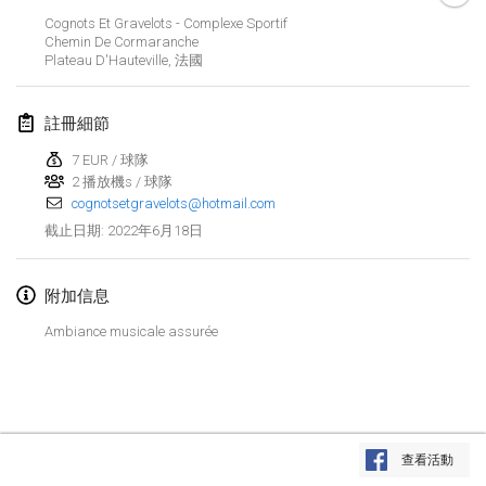
2022年1月23日
|
日本
Cognots Et Gravelots - Complexe Sportif
Chemin De Cormaranche
Plateau D'Hauteville
,
法國
2022年2月
MS v MÖLKPARKURU
註冊細節
2022年2月4日
|
捷克共和國
7 EUR / 球隊
取消
2 播放機s / 球隊
TangoMölkky
cognotsetgravelots@hotmail.com
2022年2月5日
|
芬蘭
2022年6月18日
截止日期
:
Kohti Kisoja
2022年2月12日
|
芬蘭
附加信息
Ambiance musicale assurée
Yamagata Tournament
2022年2月13日
|
日本
West Indiv Cup
显示列表
2022年2月19日
|
法國
查看活動
显示
285
个
由
Mölkk Your World
策划