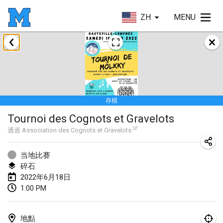
ZH
MENU
2022年1月
取消
Tournoi Mixte ASPTTOM
2022年1月22日
|
法國
存檔
KKS Halli Duppeli
Tournoi des Cognots et Gravelots
2022年1月22日
|
芬蘭
通過
Association des Cognots et Gravelots
Mölkky Tournament - Doubles
2022年1月22日
|
日本
当地比赛
碎石
Suomelan Mölkky-open
2022年6月18日
1:00 PM
2022年1月22日
|
西班牙
The Mölkky Tournament 2nd
地點