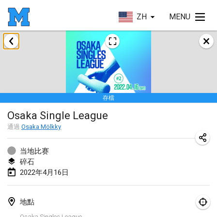
ZH
MENU
2022年1月
取消
Tournoi Mixte ASPTTOM
2022年1月22日
|
法國
存檔
KKS Halli Duppeli
Osaka Single League
2022年1月22日
|
芬蘭
通過
Osaka Mölkky
Mölkky Tournament - Doubles
2022年1月22日
|
日本
当地比赛
碎石
Suomelan Mölkky-open
2022年4月16日
2022年1月22日
|
西班牙
地點
The Mölkky Tournament 2nd
Osaka Singles League