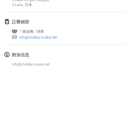
2022年1月23日
|
日本
Osaka
,
日本
2022年2月
註冊細節
MS v MÖLKPARKURU
1 播放機 / 球隊
2022年2月4日
|
捷克共和國
info@molkky-osaka.net
取消
TangoMölkky
附加信息
2022年2月5日
|
芬蘭
info@molkky-osaka.net
Kohti Kisoja
2022年2月12日
|
芬蘭
Yamagata Tournament
2022年2月13日
|
日本
West Indiv Cup
显示列表
2022年2月19日
|
法國
显示
285
个
由
Mölkk Your World
策划