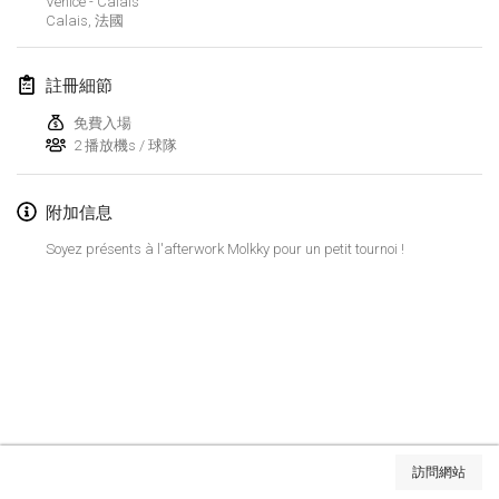
Venice - Calais
2022年1月23日
|
日本
Calais
,
法國
2022年2月
註冊細節
MS v MÖLKPARKURU
免費入場
2022年2月4日
|
捷克共和國
2 播放機s / 球隊
取消
TangoMölkky
附加信息
2022年2月5日
|
芬蘭
Soyez présents à l'afterwork Molkky pour un petit tournoi !
Kohti Kisoja
2022年2月12日
|
芬蘭
Yamagata Tournament
2022年2月13日
|
日本
West Indiv Cup
显示列表
2022年2月19日
|
法國
訪問網站
显示
285
个
由
Mölkk Your World
策划