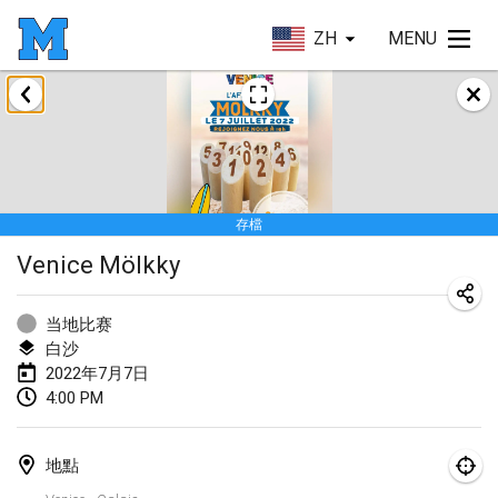
ZH
MENU
2022年1月
取消
Tournoi Mixte ASPTTOM
2022年1月22日
|
法國
存檔
KKS Halli Duppeli
Venice Mölkky
2022年1月22日
|
芬蘭
Mölkky Tournament - Doubles
当地比赛
2022年1月22日
|
日本
白沙
2022年7月7日
Suomelan Mölkky-open
4:00 PM
2022年1月22日
|
西班牙
地點
The Mölkky Tournament 2nd