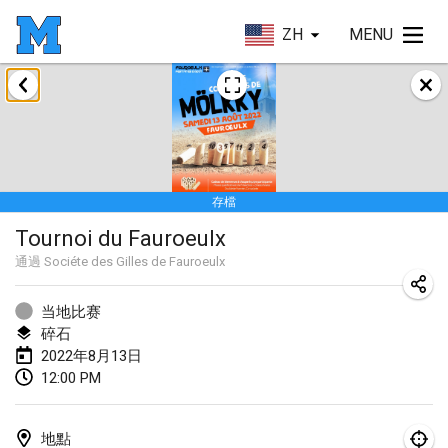
ZH
MENU
2022年1月
取消
Tournoi Mixte ASPTTOM
2022年1月22日
|
法國
存檔
KKS Halli Duppeli
Tournoi du Fauroeulx
2022年1月22日
|
芬蘭
通過
Sociéte des Gilles de Fauroeulx
Mölkky Tournament - Doubles
2022年1月22日
|
日本
当地比赛
碎石
Suomelan Mölkky-open
2022年8月13日
12:00 PM
2022年1月22日
|
西班牙
The Mölkky Tournament 2nd
地點