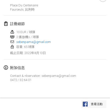
2022年1月23日
|
日本
Place Du Centenaire
Fauroeulx
,
比利時
2022年2月
註冊細節
MS v MÖLKPARKURU
2022年2月4日
|
捷克共和國
10 EUR / 球隊
2 播放機s / 球隊
取消
sebenpama@gmail.com
TangoMölkky
容量: 65 球隊
2022年2月5日
|
芬蘭
2022年8月13日
截止日期
:
Kohti Kisoja
2022年2月12日
|
芬蘭
附加信息
Contact & réservation: sebenpama@gmail.com
Yamagata Tournament
0472 / 32 64 01
2022年2月13日
|
日本
West Indiv Cup
显示列表
2022年2月19日
|
法國
查看活動
显示
285
个
由
Mölkk Your World
策划