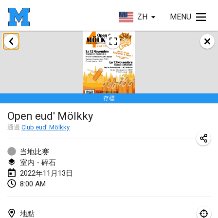
ZH
MENU
2022年1月
取消
Tournoi Mixte ASPTTOM
2022年1月22日
|
法國
存檔
KKS Halli Duppeli
Open eud' Mölkky
2022年1月22日
|
芬蘭
通過
Club eud' Mölkky
Mölkky Tournament - Doubles
2022年1月22日
|
日本
当地比赛
室内 - 碎石
Suomelan Mölkky-open
2022年11月13日
8:00 AM
2022年1月22日
|
西班牙
The Mölkky Tournament 2nd
地點