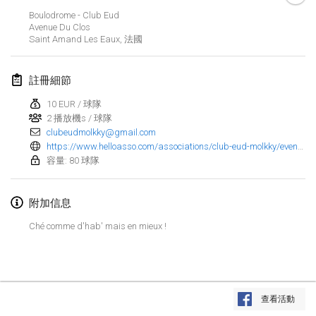
2022年1月23日
|
日本
Boulodrome - Club Eud
Avenue Du Clos
Saint Amand Les Eaux
,
法國
2022年2月
MS v MÖLKPARKURU
註冊細節
2022年2月4日
|
捷克共和國
10 EUR / 球隊
取消
2 播放機s / 球隊
TangoMölkky
clubeudmolkky@gmail.com
2022年2月5日
|
芬蘭
https://www.helloasso.com/associations/club-eud-molkky/evenements/open-eud-molkky-4?fbclid=IwAR2jhbCQ4pi8aOrrjQioe9ods7EKpKzG_uPJmOHDeJ45KfcbqUMkkG0htyM
容量: 80 球隊
Kohti Kisoja
2022年2月12日
|
芬蘭
附加信息
Yamagata Tournament
Ché comme d'hab' mais en mieux !
2022年2月13日
|
日本
West Indiv Cup
显示列表
2022年2月19日
|
法國
查看活動
显示
285
个
由
Mölkk Your World
策划