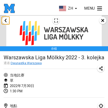
ZH
MENU
2022年1月
取消
Tournoi Mixte ASPTTOM
2022年1月22日
|
法國
存檔
KKS Halli Duppeli
Warszawska Liga Mölkky 2022 - 3. kolejka
2022年1月22日
|
芬蘭
通過
Dwunastka Warszawa
Mölkky Tournament - Doubles
2022年1月22日
|
日本
当地比赛
草
Suomelan Mölkky-open
2022年7月30日
1:30 PM
2022年1月22日
|
西班牙
The Mölkky Tournament 2nd
地點