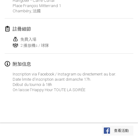
Hangover - Carré Curial
2022年1月23日
|
日本
Place François Mitterrand
1
Chambéry
,
法國
2022年2月
註冊細節
MS v MÖLKPARKURU
2022年2月4日
|
捷克共和國
免費入場
2 播放機s / 球隊
取消
TangoMölkky
2022年2月5日
|
芬蘭
附加信息
Inscription via Facebook / Instagram ou directement au bar.
Kohti Kisoja
Date limite d'inscription avant dimanche 17h.
2022年2月12日
|
芬蘭
Début du tournoi à 18h
On laisse l'Happy Hour TOUTE LA SOIRÉE
Yamagata Tournament
2022年2月13日
|
日本
West Indiv Cup
显示列表
2022年2月19日
|
法國
查看活動
显示
285
个
由
Mölkk Your World
策划