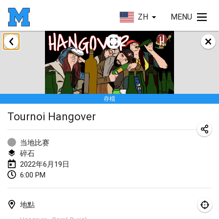
ZH
MENU
2022年1月
取消
Tournoi Mixte ASPTTOM
2022年1月22日
|
法國
存檔
KKS Halli Duppeli
Tournoi Hangover
2022年1月22日
|
芬蘭
Mölkky Tournament - Doubles
当地比赛
2022年1月22日
|
日本
碎石
2022年6月19日
Suomelan Mölkky-open
6:00 PM
2022年1月22日
|
西班牙
地點
The Mölkky Tournament 2nd