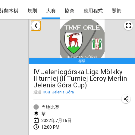
芬蘭木棋
規則
大賽
協會
應用程式
關於
2022年1月
取消
Tournoi Mixte ASPTTOM
2022年1月22日
|
法國
存檔
KKS Halli Duppeli
IV Jeleniogórska Liga Mölkky -
2022年1月22日
|
芬蘭
II turniej (II Turniej Leroy Merlin
Jelenia Góra Cup)
Mölkky Tournament - Doubles
通過
TKKF Jelenia Góra
2022年1月22日
|
日本
Suomelan Mölkky-open
当地比赛
草
2022年1月22日
|
西班牙
2022年7月16日
12:00 PM
The Mölkky Tournament 2nd