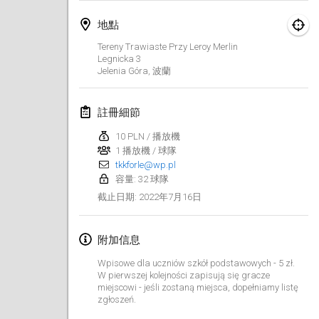
2022年1月23日
|
日本
地點
2022年2月
Tereny Trawiaste Przy Leroy Merlin
Legnicka
3
Jelenia Góra
,
波蘭
MS v MÖLKPARKURU
2022年2月4日
|
捷克共和國
註冊細節
取消
TangoMölkky
10 PLN / 播放機
2022年2月5日
|
芬蘭
1 播放機 / 球隊
tkkforle@wp.pl
Kohti Kisoja
容量: 32 球隊
2022年2月12日
|
芬蘭
2022年7月16日
截止日期
:
Yamagata Tournament
附加信息
2022年2月13日
|
日本
Wpisowe dla uczniów szkół podstawowych - 5 zł.
W pierwszej kolejności zapisują się gracze
West Indiv Cup
miejscowi - jeśli zostaną miejsca, dopełniamy listę
2022年2月19日
|
法國
zgłoszeń.