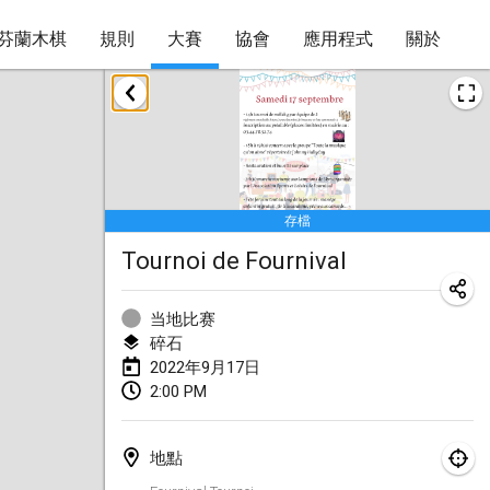
芬蘭木棋
規則
大賽
協會
應用程式
關於
2022年1月
取消
Tournoi Mixte ASPTTOM
2022年1月22日
|
法國
存檔
KKS Halli Duppeli
Tournoi de Fournival
2022年1月22日
|
芬蘭
Mölkky Tournament - Doubles
当地比赛
2022年1月22日
|
日本
碎石
2022年9月17日
Suomelan Mölkky-open
2:00 PM
2022年1月22日
|
西班牙
地點
The Mölkky Tournament 2nd