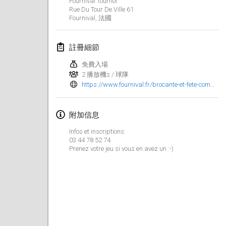
Fournival Tournoi
2022年1月23日
|
日本
Rue Du Tour De Ville
61
Fournival
,
法國
2022年2月
註冊細節
MS v MÖLKPARKURU
2022年2月4日
|
捷克共和國
免費入場
2 播放機s / 球隊
取消
https://www.fournival.fr/brocante-et-fete-communale-2022/
TangoMölkky
2022年2月5日
|
芬蘭
附加信息
Kohti Kisoja
Infos et inscriptions:
2022年2月12日
|
芬蘭
03 44 78 52 74
Prenez votre jeu si vous en avez un :-)
Yamagata Tournament
2022年2月13日
|
日本
West Indiv Cup
2022年2月19日
|
法國