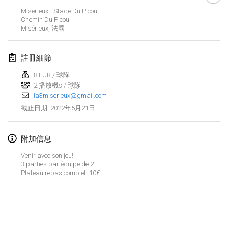
2022年1月23日
|
日本
Miserieux - Stade Du Picou
Chemin Du Picou
Misérieux
,
法國
2022年2月
MS v MÖLKPARKURU
註冊細節
2022年2月4日
|
捷克共和國
8 EUR / 球隊
取消
2 播放機s / 球隊
TangoMölkky
la3miserieux@gmail.com
2022年2月5日
|
芬蘭
2022年5月21日
截止日期
:
Kohti Kisoja
2022年2月12日
|
芬蘭
附加信息
Venir avec son jeu!
Yamagata Tournament
3 parties par équipe de 2
Plateau repas complet: 10€
2022年2月13日
|
日本
West Indiv Cup
显示列表
2022年2月19日
|
法國
显示
285
个
由
Mölkk Your World
策划