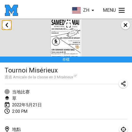
ZH
MENU
2022年1月
取消
Tournoi Mixte ASPTTOM
2022年1月22日
|
法國
存檔
KKS Halli Duppeli
Tournoi Misérieux
2022年1月22日
|
芬蘭
通過
Amicale de la classe en 3 Misérieux
Mölkky Tournament - Doubles
2022年1月22日
|
日本
当地比赛
草
Suomelan Mölkky-open
2022年5月21日
2:00 PM
2022年1月22日
|
西班牙
The Mölkky Tournament 2nd
地點