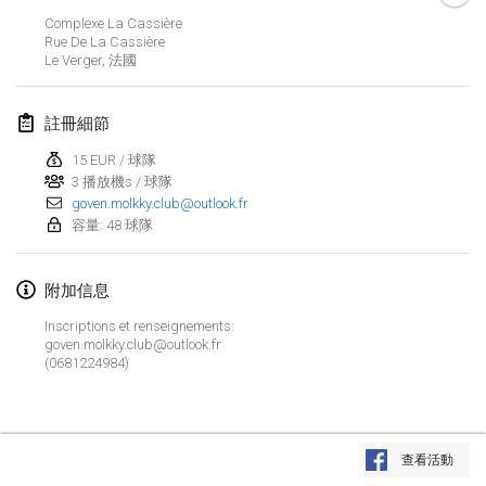
2022年1月23日
|
日本
Complexe La Cassière
Rue De La Cassière
Le Verger
,
法國
2022年2月
MS v MÖLKPARKURU
註冊細節
2022年2月4日
|
捷克共和國
15 EUR / 球隊
取消
3 播放機s / 球隊
TangoMölkky
goven.molkky.club@outlook.fr
2022年2月5日
|
芬蘭
容量: 48 球隊
Kohti Kisoja
附加信息
2022年2月12日
|
芬蘭
Inscriptions et renseignements:
Yamagata Tournament
goven.molkky.club@outlook.fr
(0681224984)
2022年2月13日
|
日本
West Indiv Cup
显示列表
2022年2月19日
|
法國
查看活動
显示
285
个
由
Mölkk Your World
策划