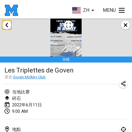
ZH
MENU
2022年1月
取消
Tournoi Mixte ASPTTOM
2022年1月22日
|
法國
存檔
KKS Halli Duppeli
Les Triplettes de Goven
2022年1月22日
|
芬蘭
通過
Goven Mölkky Club
Mölkky Tournament - Doubles
2022年1月22日
|
日本
当地比赛
碎石
Suomelan Mölkky-open
2022年6月11日
9:00 AM
2022年1月22日
|
西班牙
The Mölkky Tournament 2nd
地點