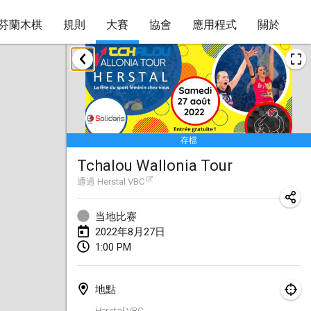
芬蘭木棋
規則
大賽
協會
應用程式
關於
2022年1月
取消
Tournoi Mixte ASPTTOM
2022年1月22日
|
法國
存檔
KKS Halli Duppeli
Tchalou Wallonia Tour
2022年1月22日
|
芬蘭
通過
Herstal VBC
Mölkky Tournament - Doubles
2022年1月22日
|
日本
当地比赛
2022年8月27日
Suomelan Mölkky-open
1:00 PM
2022年1月22日
|
西班牙
地點
The Mölkky Tournament 2nd
Herstal VBC