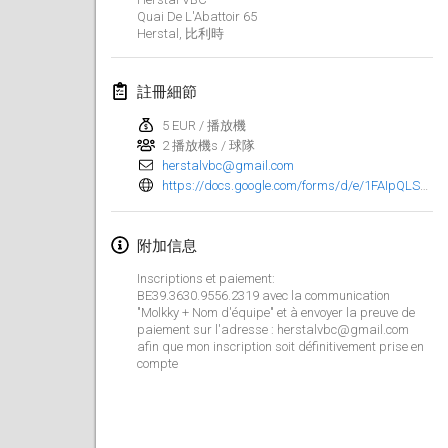
2022年1月23日
|
日本
Quai De L'Abattoir
65
Herstal
,
比利時
2022年2月
註冊細節
MS v MÖLKPARKURU
2022年2月4日
|
捷克共和國
5 EUR / 播放機
2 播放機s / 球隊
取消
herstalvbc@gmail.com
TangoMölkky
https://docs.google.com/forms/d/e/1FAIpQLScdY-AEpnhh3H15AO0nF_i4jZIGZlb6jk9VZxiaPJ4sWI9BKw/viewform
2022年2月5日
|
芬蘭
附加信息
Kohti Kisoja
2022年2月12日
|
芬蘭
Inscriptions et paiement:
BE39.3630.9556.2319 avec la communication
"Molkky + Nom d'équipe" et à envoyer la preuve de
Yamagata Tournament
paiement sur l'adresse : herstalvbc@gmail.com
2022年2月13日
|
日本
afin que mon inscription soit définitivement prise en
compte
West Indiv Cup
2022年2月19日
|
法國