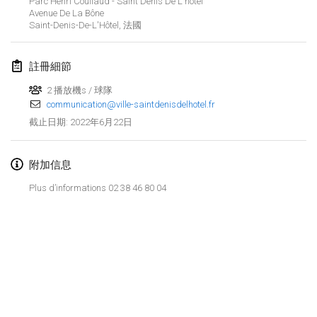
Parc Henri Coullaud - Saint Denis De L'hotel
2022年1月23日
|
日本
Avenue De La Bône
Saint-Denis-De-L'Hôtel
,
法國
2022年2月
註冊細節
MS v MÖLKPARKURU
2022年2月4日
|
捷克共和國
2 播放機s / 球隊
communication@ville-saintdenisdelhotel.fr
取消
TangoMölkky
2022年6月22日
截止日期
:
2022年2月5日
|
芬蘭
附加信息
Kohti Kisoja
Plus d’informations 02 38 46 80 04
2022年2月12日
|
芬蘭
Yamagata Tournament
2022年2月13日
|
日本
West Indiv Cup
显示列表
2022年2月19日
|
法國
显示
285
个
由
Mölkk Your World
策划