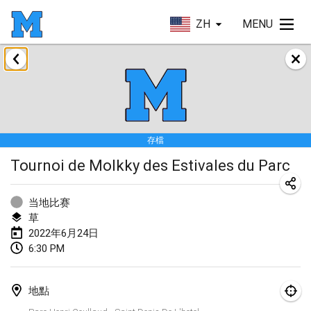
ZH
MENU
2022年1月
取消
Tournoi Mixte ASPTTOM
2022年1月22日
|
法國
存檔
KKS Halli Duppeli
Tournoi de Molkky des Estivales du Parc
2022年1月22日
|
芬蘭
Mölkky Tournament - Doubles
当地比赛
2022年1月22日
|
日本
草
2022年6月24日
Suomelan Mölkky-open
6:30 PM
2022年1月22日
|
西班牙
地點
The Mölkky Tournament 2nd