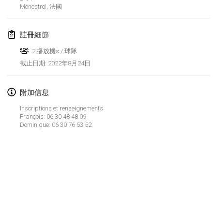
2022年1月23日
|
日本
Monestrol
,
法國
2022年2月
註冊細節
MS v MÖLKPARKURU
2 播放機s / 球隊
2022年2月4日
|
捷克共和國
2022年8月24日
截止日期
:
取消
TangoMölkky
附加信息
2022年2月5日
|
芬蘭
Inscriptions et renseignements
François: 06 30 48 48 09
Kohti Kisoja
Dominique: 06 30 76 53 52
2022年2月12日
|
芬蘭
Yamagata Tournament
2022年2月13日
|
日本
West Indiv Cup
显示列表
2022年2月19日
|
法國
显示
285
个
由
Mölkk Your World
策划