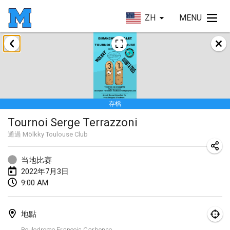
ZH
MENU
2022年1月
取消
Tournoi Mixte ASPTTOM
2022年1月22日
|
法國
存檔
KKS Halli Duppeli
Tournoi Serge Terrazzoni
2022年1月22日
|
芬蘭
通過
Mölkky Toulouse Club
Mölkky Tournament - Doubles
2022年1月22日
|
日本
当地比赛
2022年7月3日
Suomelan Mölkky-open
9:00 AM
2022年1月22日
|
西班牙
地點
The Mölkky Tournament 2nd
Boulodrome François Carbonne