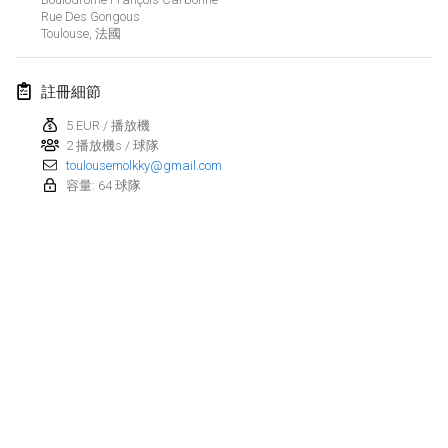
2022年1月23日
|
日本
Rue Des Gongous
Toulouse
,
法國
2022年2月
註冊細節
MS v MÖLKPARKURU
2022年2月4日
|
捷克共和國
5 EUR / 播放機
2 播放機s / 球隊
取消
toulousemolkky@gmail.com
TangoMölkky
容量: 64 球隊
2022年2月5日
|
芬蘭
Kohti Kisoja
2022年2月12日
|
芬蘭
Yamagata Tournament
2022年2月13日
|
日本
West Indiv Cup
显示列表
2022年2月19日
|
法國
显示
285
个
由
Mölkk Your World
策划