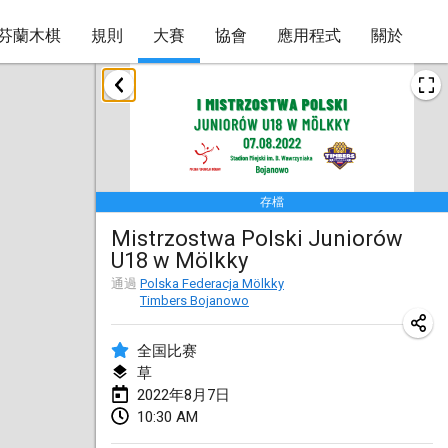
芬蘭木棋
規則
大賽
協會
應用程式
關於
2022年1月
取消
Tournoi Mixte ASPTTOM
2022年1月22日
|
法國
存檔
KKS Halli Duppeli
Mistrzostwa Polski Juniorów
2022年1月22日
|
芬蘭
U18 w Mölkky
Mölkky Tournament - Doubles
通過
Polska Federacja Mölkky
Timbers Bojanowo
2022年1月22日
|
日本
全国比赛
Suomelan Mölkky-open
草
2022年1月22日
|
西班牙
2022年8月7日
10:30 AM
The Mölkky Tournament 2nd