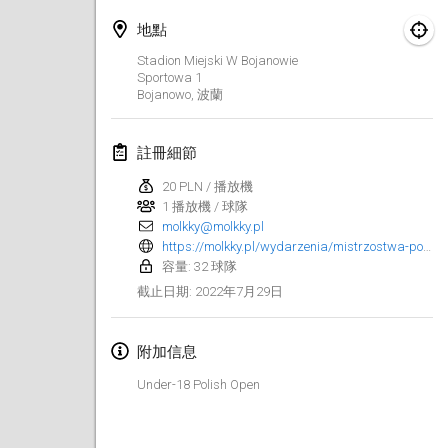
2022年1月23日
|
日本
地點
2022年2月
Stadion Miejski W Bojanowie
Sportowa
1
Bojanowo
,
波蘭
MS v MÖLKPARKURU
2022年2月4日
|
捷克共和國
註冊細節
取消
TangoMölkky
20 PLN / 播放機
2022年2月5日
|
芬蘭
1 播放機 / 球隊
molkky@molkky.pl
Kohti Kisoja
https://molkky.pl/wydarzenia/mistrzostwa-polski-juniorow-u18/
容量: 32 球隊
2022年2月12日
|
芬蘭
2022年7月29日
截止日期
:
Yamagata Tournament
2022年2月13日
|
日本
附加信息
Under-18 Polish Open
West Indiv Cup
2022年2月19日
|
法國